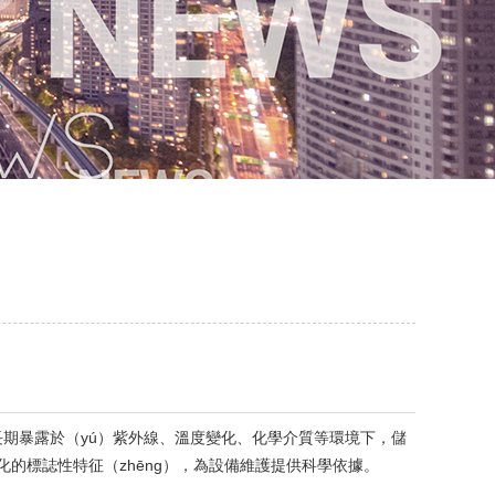
長期暴露於（yú）紫外線、溫度變化、化學介質等環境下，儲
化的標誌性特征（zhēng），為設備維護提供科學依據。