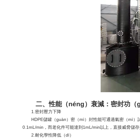
二、性能（néng）衰減：密封功（gōn
1.密封壓力下降
HDPE儲罐（guàn）密（mì）封性能可通過氣密（mì）
0.1mL/min，而老化件可能達到1mL/min以上，直接威脅儲
2.耐化學性降低（dī）