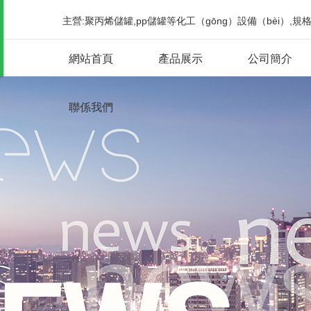
主營:聚丙烯儲罐,pp儲罐等化工（gōng）設備（bèi）,規
網站首頁
產品展示
公司簡介
聯係我們