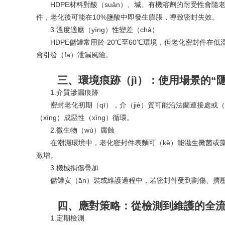
HDPE材料對酸（suān）、堿、有機溶劑的耐受性會隨老化
件，老化後可能在10%鹽酸中即發生膨脹，導致密封失效。
3.溫度適應（yīng）性變差（chà）
HDPE儲罐常用於-20℃至60℃環境，但老化密封件在低溫
會引發（fā）泄漏風險。
三、環境痕跡（jì）：使用場景的“隱
1.介質滲漏痕跡
密封老化初期（qī），介（jiè）質可能沿法蘭連接處或（h
（xíng）成惡性（xìng）循環。
2.微生物（wù）腐蝕
在潮濕環境中，老化密封件表麵可（kě）能滋生黴菌或藻類（l
激增。
3.機械損傷疊加
儲罐安（ān）裝或維護過程中，若密封件受到劃傷、擠壓（
四、應對策略：從檢測到維護的全流程
1.定期檢測