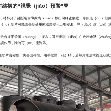
構的“視覺（jiào）預警”💙
料分子鏈斷裂會導致表（biǎo）麵出現細密裂紋，形似龜（guī）殼紋路
ēng）墊片可能因長期受壓或溫度變化出現變形，導（dǎo）致（zhì）
會逐漸發黃（huáng）、發灰，甚至出現（xiàn）白色粉末狀（zhu
保護作用，隨時可（kě）能剝落。
後墊片會變硬、失去回彈性。用手按壓（yā）時，若墊片無法恢複原狀或出