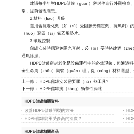
建議每半年對HDPE儲罐（guàn）密封件進行外觀檢查、厚
常，提前發現隱患。
2.材料（liào）升級
選用含抗老化劑（如（rú）受阻胺光穩定劑、抗氧劑）的HD
（huò）聚四（sì）氟乙烯墊片。
3.環境控製
儲罐安裝時應避免陽光直射，必（bì）要時搭建遮（zhē）
通風除濕。
HDPE儲罐密封老化是設備運行中的必然現象，但通過科學
全生命周（zhōu）期管（guǎn）理，從（cóng）材料
上一條：
HDPE儲罐安裝需要哪（nǎ）些工具?
下一條：
HDPE儲罐抗（kàng）衝擊性簡述
HDPE儲罐相關資料
改善HDPE儲罐開裂的方法
HD
HDPE儲罐能承受多高的溫度？
HD
HDPE儲罐相關產品