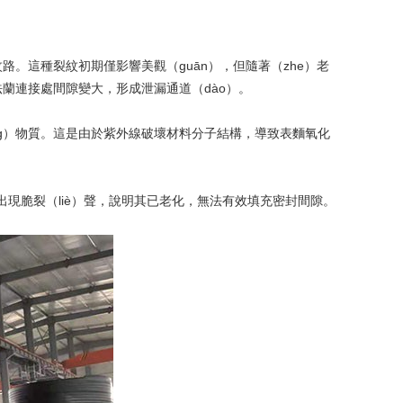
。這種裂紋初期僅影響美觀（guān），但隨著（zhe）老
法蘭連接處間隙變大，形成泄漏通道（dào）。
àng）物質。這是由於紫外線破壞材料分子結構，導致表麵氧化
現脆裂（liè）聲，說明其已老化，無法有效填充密封間隙。