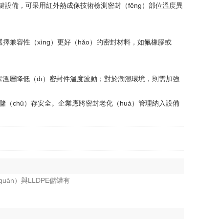
關鍵設備，可采用紅外熱成像技術檢測密封（fēng）部位溫度異
兼容性（xìng）更好（hǎo）的密封材料，如氟橡膠或
保溫層降低（dī）密封件溫度波動；對於潮濕環境，則需加強
chǔ）存安全。企業應將密封老化（huà）管理納入設備
guàn）與LLDPE儲罐有