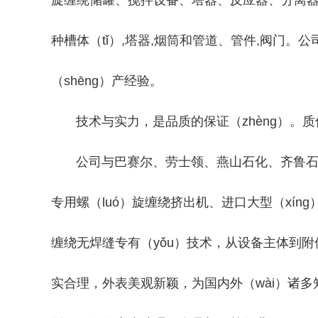
旋缠绕储罐、搅拌设备、塔器、反应器、分离器
种槽体（tǐ）,塔器,烟筒和管道、管件,阀门。公
（shēng）产经验。
技术与实力，是品质的保证（zhèng）。质优
公司与巴赛尔、劳士领、燕山石化、齐鲁石化等国内
专用螺（luó）旋缠绕挤出机、进口大型（xí
缠绕无焊缝专有（yǒu）技术，从设备主体到附件
实合理，外表美观新颖，为国内外（wài）诸多