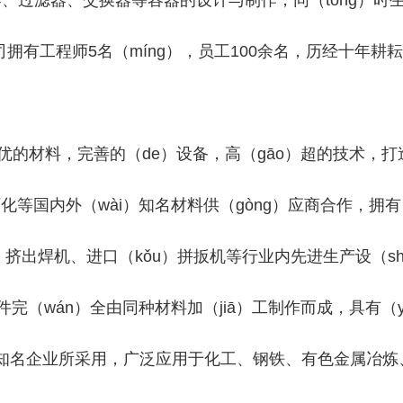
、过滤器、交换器等容器的设计与制作，同（tóng）时
司拥有工程师5名（míng），员工100余名，历经十年耕
的材料，完善的（de）设备，高（gāo）超的技术，打
外（wài）知名材料供（gòng）应商合作，拥有（yǒ
ng）挤出焊机、进口（kǒu）拼扳机等行业内先进生产设（
完（wán）全由同种材料加（jiā）工制作而成，具有（y
知名企业所采用，广泛应用于化工、钢铁、有色金属冶炼、