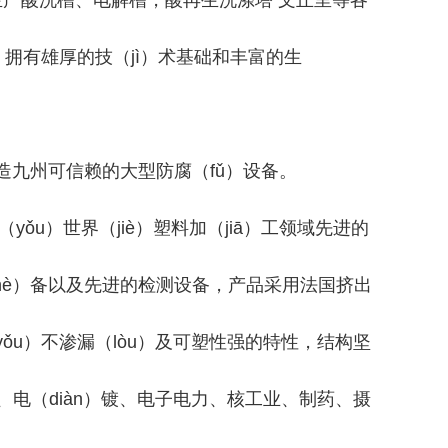
生产酸洗槽、电解槽，酸再生洗涤塔 文丘里等各
耘 拥有雄厚的技（jì）术基础和丰富的生
造九州可信赖的大型防腐（fǔ）设备。
u）世界（jiè）塑料加（jiā）工领域先进的
shè）备以及先进的检测设备，产品采用法国挤出
ǒu）不渗漏（lòu）及可塑性强的特性，结构坚
电（diàn）镀、电子电力、核工业、制药、摄