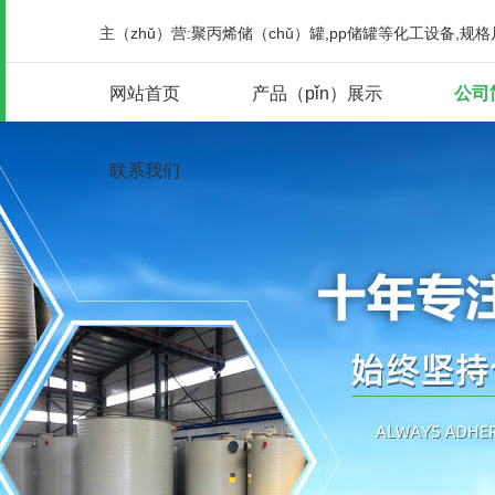
主（zhǔ）营:聚丙烯储（chǔ）罐,pp储罐等化工设备,规
网站首页
产品（pǐn）展示
公司
联系我们