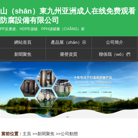
山（shān）東九州亚洲成人在线免费观看
防腐設備有限公司
PP反應釜、HDPE儲罐、PPH儲罐廠（CHǍNG）家
網站首頁
產品展（zhǎn）示
公司簡介
新聞聚焦
榮譽資質
聯係我（wǒ）們
當前位置 :
主頁
>>
新聞聚焦
>>
公司動態