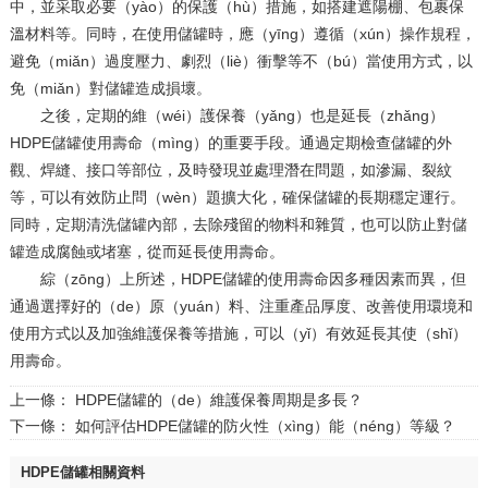
中，並采取必要（yào）的保護（hù）措施，如搭建遮陽棚、包裹保
溫材料等。同時，在使用儲罐時，應（yīng）遵循（xún）操作規程，
避免（miǎn）過度壓力、劇烈（liè）衝擊等不（bú）當使用方式，以
免（miǎn）對儲罐造成損壞。
之後，定期的維（wéi）護保養（yǎng）也是延長（zhǎng）
HDPE儲罐使用壽命（mìng）的重要手段。通過定期檢查儲罐的外
觀、焊縫、接口等部位，及時發現並處理潛在問題，如滲漏、裂紋
等，可以有效防止問（wèn）題擴大化，確保儲罐的長期穩定運行。
同時，定期清洗儲罐內部，去除殘留的物料和雜質，也可以防止對儲
罐造成腐蝕或堵塞，從而延長使用壽命。
綜（zōng）上所述，HDPE儲罐的使用壽命因多種因素而異，但
通過選擇好的（de）原（yuán）料、注重產品厚度、改善使用環境和
使用方式以及加強維護保養等措施，可以（yǐ）有效延長其使（shǐ）
用壽命。
上一條：
HDPE儲罐的（de）維護保養周期是多長？
下一條：
如何評估HDPE儲罐的防火性（xìng）能（néng）等級？
HDPE儲罐相關資料