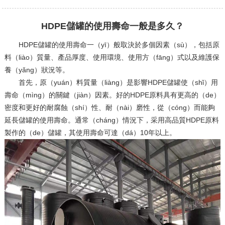
HDPE儲罐的使用壽命一般是多久？
HDPE儲罐的使用壽命一（yī）般取決於多個因素（sù），包括原
料（liào）質量、產品厚度、使用環境、使用方（fāng）式以及維護保
養（yǎng）狀況等。
首先，原（yuán）料質量（liàng）是影響HDPE儲罐使（shǐ）用
壽命（mìng）的關鍵（jiàn）因素。好的HDPE原料具有更高的（de）
密度和更好的耐腐蝕（shí）性、耐（nài）磨性，從（cóng）而能夠
延長儲罐的使用壽命。通常（cháng）情況下，采用高品質HDPE原料
製作的（de）儲罐，其使用壽命可達（dá）10年以上。