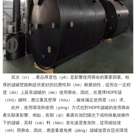
其次（cì），產品厚度也（yě）是影響使用壽命的重要因素。較
厚的儲罐壁能夠提供更好的抗壓性和（hé）耐磨損性，從而在一定程
度（dù）上延長儲罐的（de）使用壽命。因此，在選擇HDPE儲
（chǔ）罐時，應注重其壁厚（hòu），確保滿足使用需（xū）求。
此外，使用環境和使用（yòng）方式也對HDPE儲罐的使用壽命
產生顯著影響。例如，長期（qī）暴露在強烈陽光下或特殊氣候條件
下的儲罐，其材（cái）料（liào）老化速度會加快，從而縮短使
（shǐ）用壽命。因此，應盡量避免將（jiāng）儲罐放置在惡劣環境